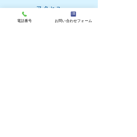
アクセス
電話番号
お問い合わせフォーム
●ことでん片原町より徒歩約3分
●JR高松駅より車で約5分
●まちなかループバス16版「塩屋町
北」停留所より徒歩1分