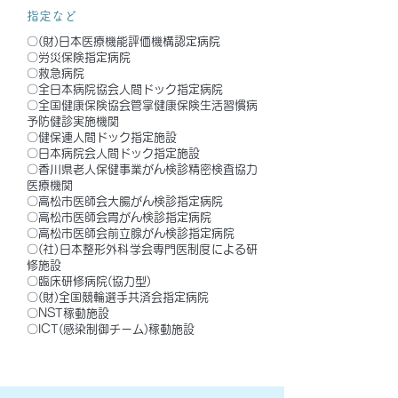
指定など
〇(財)日本医療機能評価機構認定病院
〇労災保険指定病院
〇救急病院
〇全日本病院協会人間ドック指定病院
〇全国健康保険協会管掌健康保険生活習慣病
予防健診実施機関
〇健保連人間ドック指定施設
〇日本病院会人間ドック指定施設
〇香川県老人保健事業がん検診精密検査協力
医療機関
〇
高松市医師会
大腸がん検診指定病院
〇高松市医師会胃がん検診指定病院
〇高松市医師会前立腺がん検診指定病院
〇(社)日本整形外科学会専門医制度による研
修施設
〇臨床研修病院(協力型)
〇(財)全国競輪選手共済会指定病院
〇NST稼動施設
​〇ICT(感染制御チーム)稼動施設